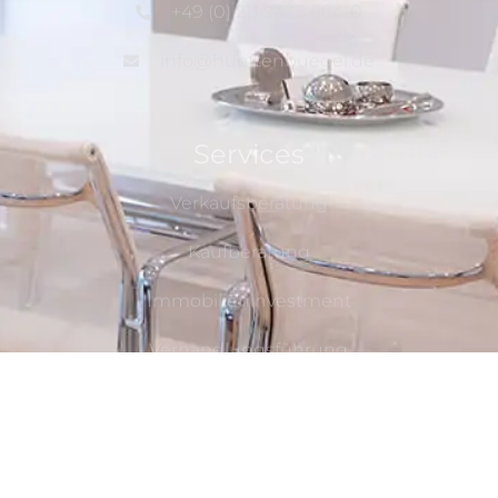
+49 (0) 211 9425 664-0
info@huettenbuegel.de
Services
Verkaufsberatung
Kaufberatung
Immobilieninvestment
Verhandlungsführung
Marktpreiseinschätzung
Rechtliches