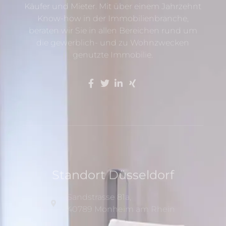
Käufer und Mieter. Mit über einem Jahrzehnt
Know-how in der Immobilienbranche,
beraten wir Sie in allen Bereichen rund um
die gewerblich- und zu Wohnzwecken
genutzte Immobilie.
Standort Düsseldorf
Sandstrasse 81a,
40789 Monheim am Rhein