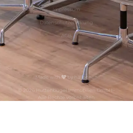
Impressum
Datenschutzerklärung
AGB
Made with
by
hallöchen
© 2026 Hüttenbügel Immobilien GmbH–
Alle Rechte vorbehalten