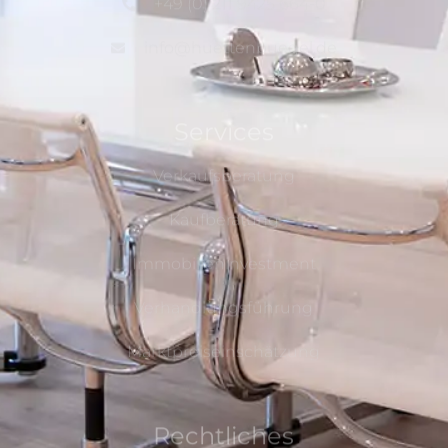
+49 (0) 211 9425 664-0
info@huettenbuegel.de
Services
Verkaufsberatung
Kaufberatung
Immobilieninvestment
Verhandlungsführung
Marktpreiseinschätzung
Rechtliches