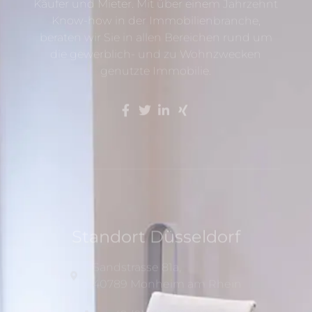
Käufer und Mieter. Mit über einem Jahrzehnt
Know-how in der Immobilienbranche,
beraten wir Sie in allen Bereichen rund um
die gewerblich- und zu Wohnzwecken
genutzte Immobilie.
Standort Düsseldorf
Sandstrasse 81a,
40789 Monheim am Rhein